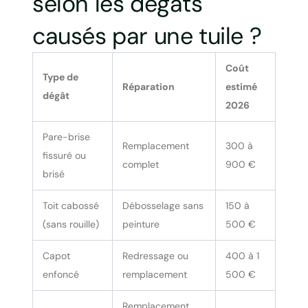
selon les dégâts
causés par une tuile ?
Coût
Type de
Réparation
estimé
dégât
2026
Pare-brise
Remplacement
300 à
fissuré ou
complet
900 €
brisé
Toit cabossé
Débosselage sans
150 à
(sans rouille)
peinture
500 €
Capot
Redressage ou
400 à 1
enfoncé
remplacement
500 €
Remplacement