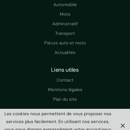
k
n
Automobile
-
i
Moto
n
Adminstratif
Transport
Pièces auto et moto
Actualités
Liens utiles
Contact
Mentions légales
Plan du site
Les cookies nous permettent de vous proposer nos
services plus facilement. En utilisant nos services,
vous nous donnez expressément votre accord pour